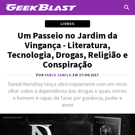
LIVROS
Um Passeio no Jardim da
Vingança - Literatura,
Tecnologia, Drogas, Religião e
Conspiração
POR
FABIO CAMILO
EM 27/04/2017
Daniel Nonohay lança obra inquietante com um novo
olhar sobre a dependência das drogas e quais crimes
o homem é capaz de fazer por ganância, poder e
amor