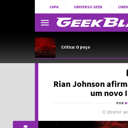
CAPA
UNIVERSO GEEK
CINE
Critica: O poço
Rian Johnson afirm
um novo I
POR
M
O diretor a