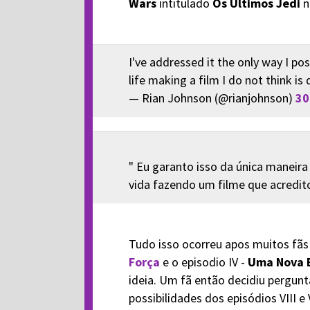
Wars
intitulado
Os Últimos Jedi
n
I've addressed it the only way I po
life making a film I do not think is 
— Rian Johnson (@rianjohnson)
30
" Eu garanto isso da única maneira
vida fazendo um filme que acredito
Tudo isso ocorreu apos muitos fãs 
Força
e o episodio IV -
Uma Nova 
ideia. Um fã então decidiu pergun
possibilidades dos episódios VIII e