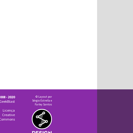
008 - 2020
© Layout por
Sérgio Estrella e
GeekBlast
Farley Santos