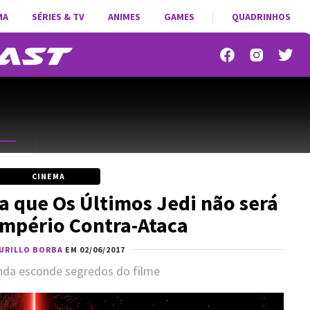
MA
SÉRIES & TV
ANIMES
GAMES
QUADRINHOS
CINEMA
a que Os Últimos Jedi não será
mpério Contra-Ataca
URILLO BORBA
EM 02/06/2017
inda esconde segredos do filme