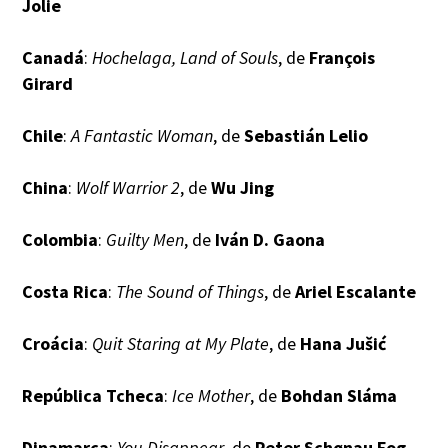
Jolie
Canadá
:
Hochelaga, Land of Souls
, de
François
Girard
Chile
:
A Fantastic Woman
, de
Sebastián Lelio
China
:
Wolf Warrior 2
, de
Wu Jing
Colombia
:
Guilty Men
, de
Iván D. Gaona
Costa Rica
:
The Sound of Things
, de
Ariel Escalante
Croácia
:
Quit Staring at My Plate
, de
Hana Jušić
República Tcheca
:
Ice Mother
, de
Bohdan Sláma
Dinamarca
:
You Disappear
, de
Peter Schønau Fog