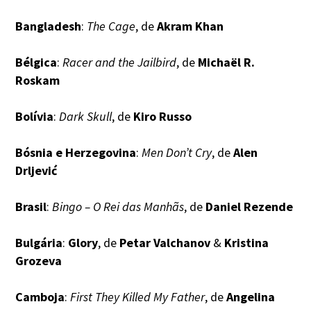
Bangladesh
:
The Cage
, de
Akram Khan
Bélgica
:
Racer and the Jailbird
, de
Michaël R.
Roskam
Bolívia
:
Dark Skull
, de
Kiro Russo
Bósnia e Herzegovina
:
Men Don’t Cry
, de
Alen
Drljević
Brasil
:
Bingo – O Rei das Manhãs
, de
Daniel Rezende
Bulgária
:
Glory
, de
Petar Valchanov
&
Kristina
Grozeva
Camboja
:
First They Killed My Father
, de
Angelina