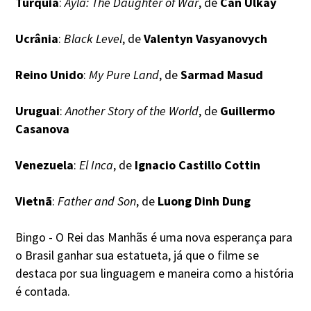
Turquia
:
Ayla: The Daughter of War
, de
Can Ulkay
Ucrânia
:
Black Level
, de
Valentyn Vasyanovych
Reino Unido
:
My Pure Land
, de
Sarmad Masud
Uruguai
:
Another Story of the World
, de
Guillermo
Casanova
Venezuela
:
El Inca
, de
Ignacio Castillo Cottin
Vietnã
:
Father and Son
, de
Luong Dinh Dung
Bingo - O Rei das Manhãs é uma nova esperança para
o Brasil ganhar sua estatueta, já que o filme se
destaca por sua linguagem e maneira como a história
é contada.