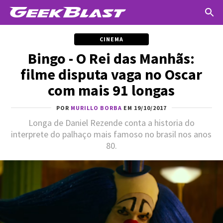
CINEMA
Bingo - O Rei das Manhãs:
filme disputa vaga no Oscar
com mais 91 longas
POR
MURILLO BORBA
EM 19/10/2017
Longa de Daniel Rezende conta a historia do
interprete do palhaço mais famoso no brasil nos anos
80.