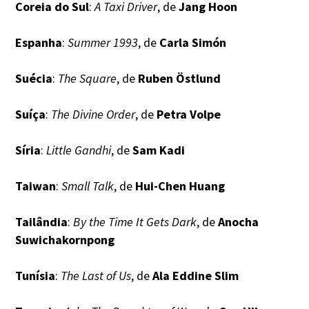
Coreia do Sul
:
A Taxi Driver
, de
Jang Hoon
Espanha
:
Summer 1993
, de
Carla Simón
Suécia
:
The Square
, de
Ruben Östlund
Suíça
:
The Divine Order
, de
Petra Volpe
Síria
:
Little Gandhi
, de
Sam Kadi
Taiwan
:
Small Talk
, de
Hui-Chen Huang
Tailândia
:
By the Time It Gets Dark
, de
Anocha
Suwichakornpong
Tunísia
:
The Last of Us
, de
Ala Eddine Slim