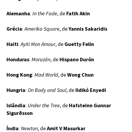
Alemanha
:
In the Fade
, de
Fatih Akin
Grécia
:
Amerika Square
, de
Yannis Sakaridis
Haiti
:
Ayiti Mon Amour
, de
Guetty Felin
Honduras
:
Morazán
, de
Hispano Durón
Hong Kong
:
Mad World
, de
Wong Chun
Hungria
:
On Body and Soul
, de
Ildikó Enyedi
Islândia
:
Under the Tree
, de
Hafsteinn Gunnar
Sigurðsson
Índia
:
Newton
, de
Amit V Masurkar