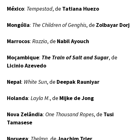
México
:
Tempestad
, de
Tatiana Huezo
Mongólia
:
The Children of Genghis
, de
Zolbayar Dorj
Marrocos
:
Razzia
, de
Nabil Ayouch
Moçambique
:
The Train of Salt and Sugar
, de
Licinio Azevedo
Nepal
:
White Sun
, de
Deepak Rauniyar
Holanda
:
Layla M
., de
Mijke de Jong
Nova Zelândia
:
One Thousand Ropes
, de
Tusi
Tamasese
Noruega
:
Thelma
, de
Joachim Trier