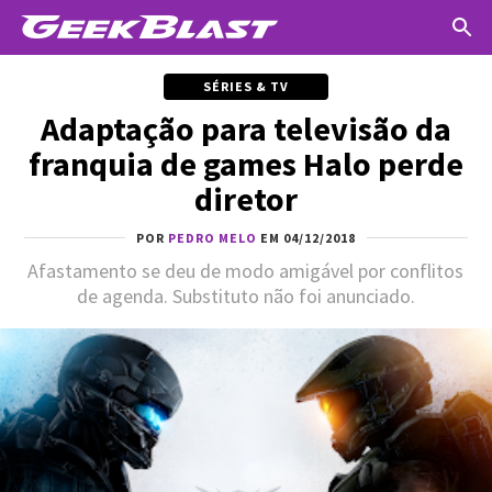
SÉRIES & TV
Adaptação para televisão da
franquia de games Halo perde
diretor
POR
PEDRO MELO
EM 04/12/2018
Afastamento se deu de modo amigável por conflitos
de agenda. Substituto não foi anunciado.