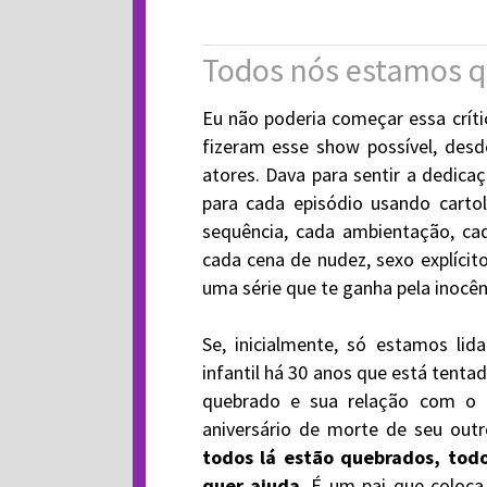
Todos nós estamos 
Eu não poderia começar essa críti
fizeram esse show possível, desd
atores. Dava para sentir a dedica
para cada episódio usando cart
sequência, cada ambientação, ca
cada cena de nudez, sexo explícit
uma série que te ganha pela inocên
Se, inicialmente, só estamos l
infantil há 30 anos que está tent
quebrado e sua relação com o 
aniversário de morte de seu outr
todos lá estão quebrados, tod
quer ajuda
. É um pai que coloca