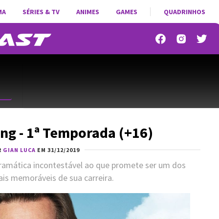
MA
SÉRIES & TV
ANIMES
GAMES
QUADRINHOS
ing - 1ª Temporada (+16)
R
GIAN LUCA
EM 31/12/2019
ramática incontestável ao que promete ser um dos
ais memoráveis de sua carreira.