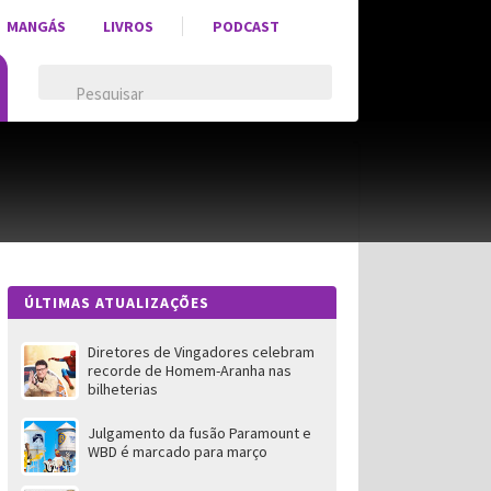
MANGÁS
LIVROS
PODCAST
ÚLTIMAS ATUALIZAÇÕES
Diretores de Vingadores celebram
recorde de Homem-Aranha nas
bilheterias
Julgamento da fusão Paramount e
WBD é marcado para março