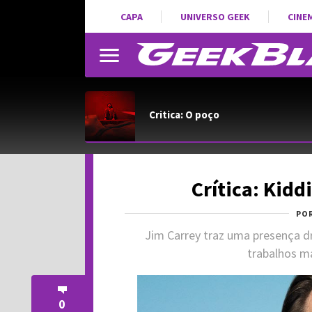
CAPA
UNIVERSO GEEK
CINE
Critica: O poço
Crítica: Kidd
PO
Jim Carrey traz uma presença d
trabalhos m
0