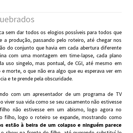
quebrados
ca sem dar todos os elogios possíveis para todos que
e a produção, passando pelo roteiro, até chegar nos
ção do conjunto que havia em cada abertura diferente
olina com uma montagem em time-lapse, cada plano
da uso singelo, mas pontual, de CGI, até mesmo em
o e morte, o que não era algo que eu esperava ver em
cia e te prende pela obscuridade.
idando com um apresentador de um programa de TV
ado viver sua vida como se seu casamento não estivesse
filho não estivesse em um abismo, logo agora no
o filho, logo o roteiro se expande, mostrando como
os estão à beira de um colapso e ninguém parece
 o show na frente do filho, até querendo substituí-lo