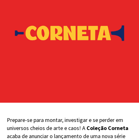
Prepare-se para montar, investigar e se perder em
universos cheios de arte e caos! A
Coleção Corneta
acaba de anunciar o lançamento de uma nova série